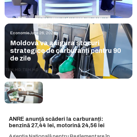
Economie
June 26, 2026
Moldova va asigura stocuri
strategice de carburanți pentru 90
de zile
ANRE anunță scăderi la carburanți:
benzină 27,44 lei, motorină 24,56 lei
Agenția Națională pentru Reglementare în