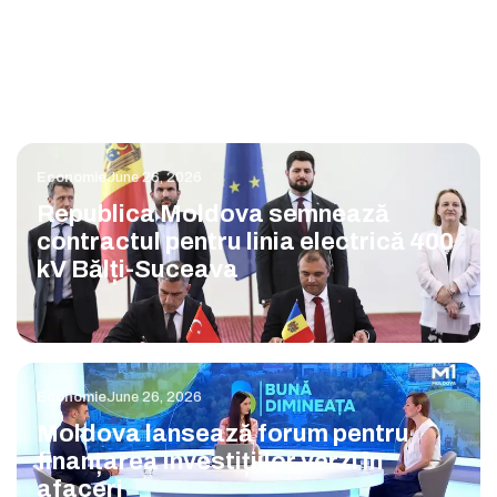
Economie
June 26, 2026
Republica Moldova semnează
contractul pentru linia electrică 400
kV Bălți-Suceava
Economie
June 26, 2026
Moldova lansează forum pentru
finanțarea investițiilor verzi în
afaceri