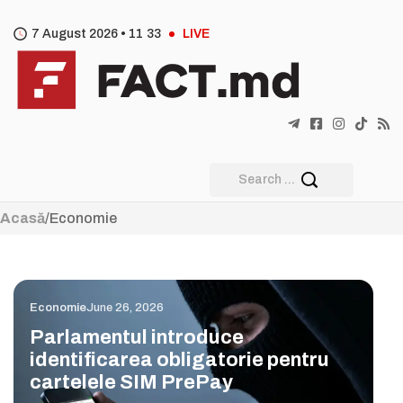
7 August 2026 •
11
:
33
LIVE
Acasă
/
Economie
Economie
June 26, 2026
Parlamentul introduce
identificarea obligatorie pentru
cartelele SIM PrePay