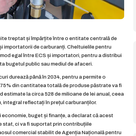
uite treptat și împărțite între o entitate centrală de
 importatorii de carburanți. Cheltuielile pentru
 mod egal între ECS și importatori, pentru a distribui
ta bugetul public sau mediul de afaceri.
curi durează până în 2034, pentru a permite o
, 75% din cantitatea totală de produse păstrate va fi
ind estimate la circa 528 de milioane de lei anual, ceea
 integral reflectați în prețul carburanților.
 economie, buget și finanțe, a declarat că acest
stat, ci va fi suportat prin contribuțiile
adaosul comercial stabilit de Agenția Națională pentru