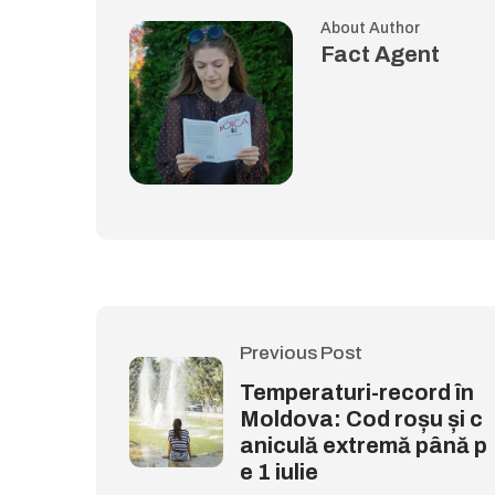
About Author
Fact Agent
Previous Post
Temperaturi-record în
Moldova: Cod roșu și c
aniculă extremă până p
e 1 iulie