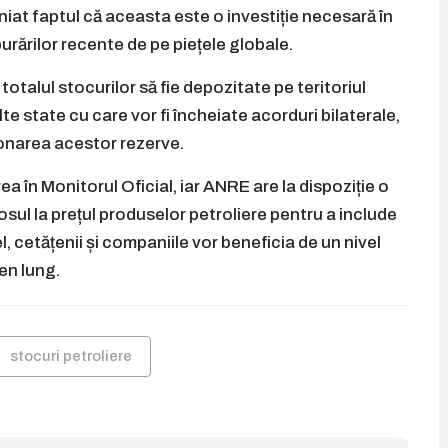
iat faptul că aceasta este o investiție necesară în
burărilor recente de pe piețele globale.
alul stocurilor să fie depozitate pe teritoriul
te state cu care vor fi încheiate acorduri bilaterale,
tionarea acestor rezerve.
ea în Monitorul Oficial, iar ANRE are la dispoziție o
sul la prețul produselor petroliere pentru a include
, cetățenii și companiile vor beneficia de un nivel
en lung.
stocuri petroliere