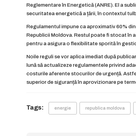
Reglementare în Energetică (ANRE). El a sublin
securitatea energetică a țării, în contextul tul
Regulamentul impune ca aproximativ 60% din tot
Republicii Moldova. Restul poate fi stocat în al
pentru a asigura o flexibilitate sporită în ges
Noile reguli se vor aplica imediat după publicar
lună să actualizeze regulamentele privind adao
costurile aferente stocurilor de urgență. Astfel
superior de siguranță în aprovizionare pe term
Tags:
energie
republica moldova