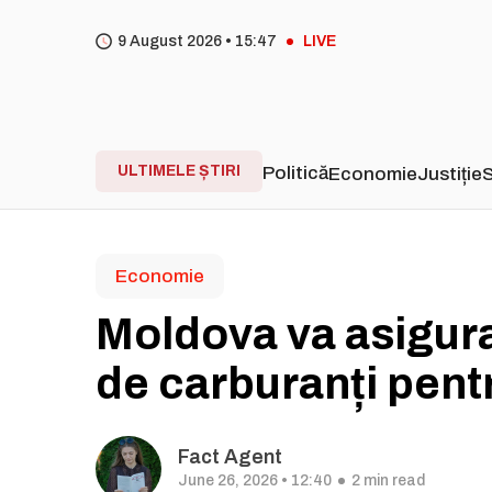
9 August 2026 •
15
47
LIVE
ULTIMELE ȘTIRI
Politică
Economie
Justiție
S
Economie
Moldova va asigura
de carburanți pentr
Fact Agent
June 26, 2026 • 12:40
2 min read