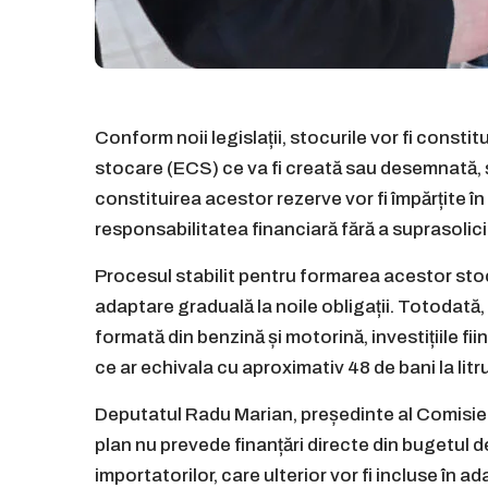
Conform noii legislații, stocurile vor fi constit
stocare (ECS) ce va fi creată sau desemnată, și
constituirea acestor rezerve vor fi împărțite în
responsabilitatea financiară fără a suprasolici
Procesul stabilit pentru formarea acestor sto
adaptare graduală la noile obligații. Totodată
formată din benzină și motorină, investițiile fi
ce ar echivala cu aproximativ 48 de bani la litru,
Deputatul Radu Marian, președinte al Comisiei
plan nu prevede finanțări directe din bugetul de 
importatorilor, care ulterior vor fi incluse în 