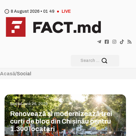
8 August 2026 •
01
:
49
LIVE
Acasă
/
Social
Social
June 26, 2026
Renovează și modernizează trei
curți de bloc din Chișinău pentru
1.300 locatari