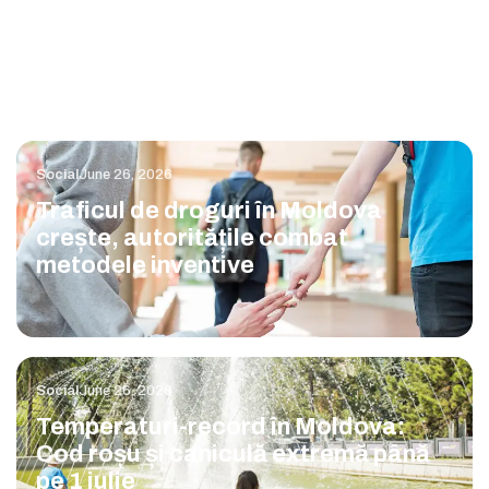
Social
June 26, 2026
Traficul de droguri în Moldova
crește, autoritățile combat
metodele inventive
Social
June 26, 2026
Temperaturi-record în Moldova:
Cod roșu și caniculă extremă până
pe 1 iulie