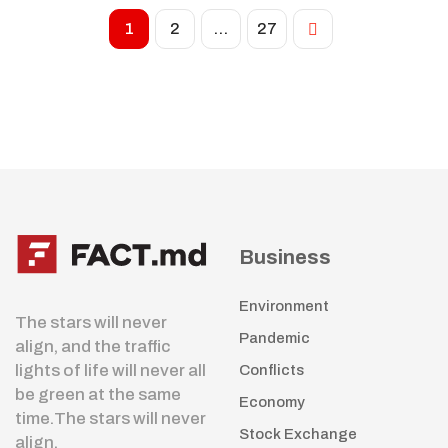
1
2
…
27
Business
Environment
The stars will never
Pandemic
align, and the traffic
lights of life will never all
Conflicts
be green at the same
Economy
time.The stars will never
Stock Exchange
align.