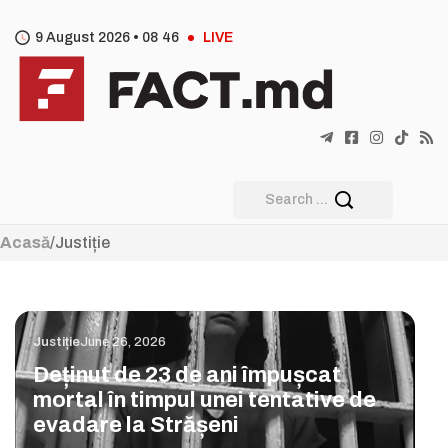
9 August 2026 •
08
46
LIVE
Acasă
/
Justiție
Justiție
June 26, 2026
Deținut de 23 de ani împușcat
mortal în timpul unei tentative de
evadare la Strășeni