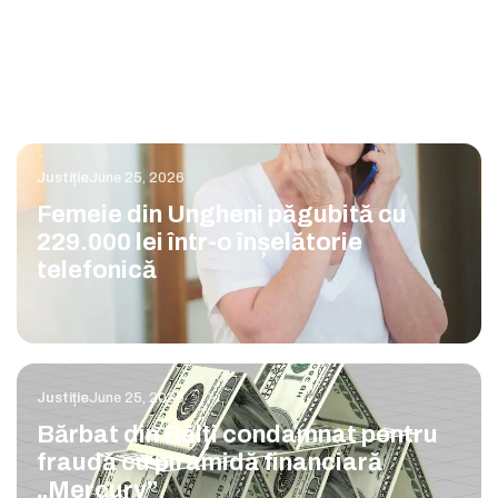
Justiție
June 25, 2026
Femeie din Ungheni păgubită cu
229.000 lei într-o înșelătorie
telefonică
Justiție
June 25, 2026
Bărbat din Bălți condamnat pentru
fraudă cu piramidă financiară
„Mercury”