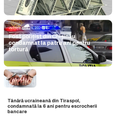
Justiție
June 25, 2026
Fost polițist din Chișinău
condamnat la patru ani pentru
tortură
Tânără ucraineană din Tiraspol,
condamnată la 6 ani pentru escrocherii
bancare