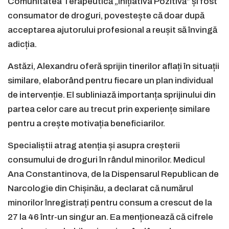
Comunitatea Terapeutică „Inițiativa Pozitivă” și fost
consumator de droguri, povestește că doar după
acceptarea ajutorului profesional a reușit să învingă
adicția.
Astăzi, Alexandru oferă sprijin tinerilor aflați în situații
similare, elaborând pentru fiecare un plan individual
de intervenție. El subliniază importanța sprijinului din
partea celor care au trecut prin experiențe similare
pentru a crește motivația beneficiarilor.
Specialiștii atrag atenția și asupra creșterii
consumului de droguri în rândul minorilor. Medicul
Ana Constantinova, de la Dispensarul Republican de
Narcologie din Chișinău, a declarat că numărul
minorilor înregistrați pentru consum a crescut de la
27 la 46 într-un singur an. Ea menționează că cifrele