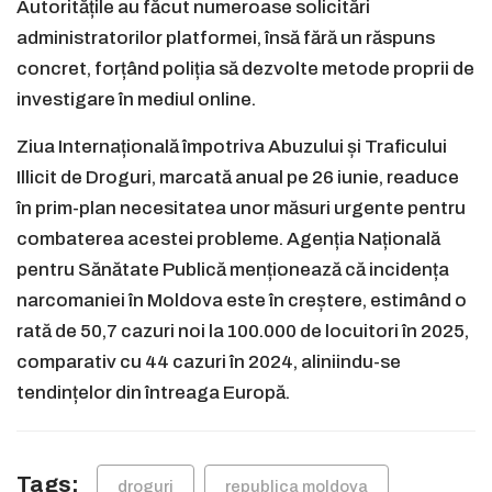
Autoritățile au făcut numeroase solicitări
administratorilor platformei, însă fără un răspuns
concret, forțând poliția să dezvolte metode proprii de
investigare în mediul online.
Ziua Internațională împotriva Abuzului și Traficului
Illicit de Droguri, marcată anual pe 26 iunie, readuce
în prim-plan necesitatea unor măsuri urgente pentru
combaterea acestei probleme. Agenția Națională
pentru Sănătate Publică menționează că incidența
narcomaniei în Moldova este în creștere, estimând o
rată de 50,7 cazuri noi la 100.000 de locuitori în 2025,
comparativ cu 44 cazuri în 2024, aliniindu-se
tendințelor din întreaga Europă.
Tags:
droguri
republica moldova