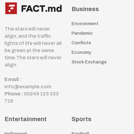
Business
Environment
The stars will never
Pandemic
align, and the traffic
lights of life will never all
Conflicts
be green at the same
Economy
time.The stars will never
Stock Exchange
align.
Email
:
info@example.com
Phone :
00249 123 333
719
Entertainment
Sports
Hollywood
Football