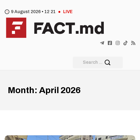
9 August 2026 •
12
:
21
LIVE
Month:
April 2026