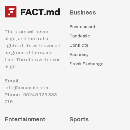
Business
Environment
The stars will never
Pandemic
align, and the traffic
lights of life will never all
Conflicts
be green at the same
Economy
time.The stars will never
Stock Exchange
align.
Email
:
info@example.com
Phone :
00249 123 333
719
Entertainment
Sports