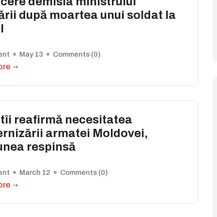
cere demisia ministrului
rii după moartea unui soldat la
l
ent
May 13
Comments (
0
)
ore
îi reafirmă necesitatea
rnizării armatei Moldovei,
unea respinsă
ent
March 12
Comments (
0
)
ore