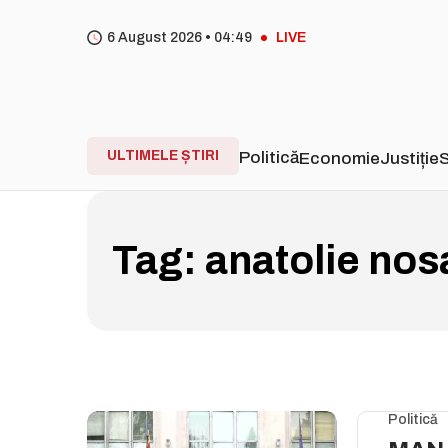
6 August 2026 •
04
:
49
LIVE
ULTIMELE ȘTIRI
Politică
Economie
Justiție
S
Tag:
anatolie nosa
Politică