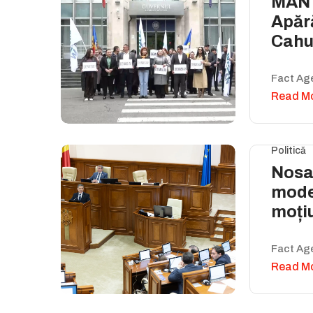
MAN 
Apără
Cahu
Fact Ag
Read M
Politică
Nosat
mode
moți
Fact Ag
Read M