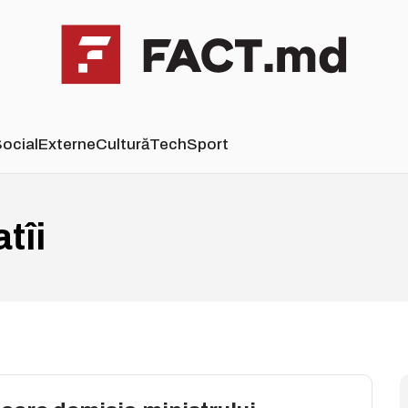
ocial
Externe
Cultură
Tech
Sport
tîi