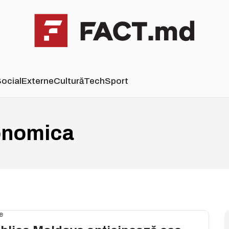
ocial
Externe
Cultură
Tech
Sport
onomica
e