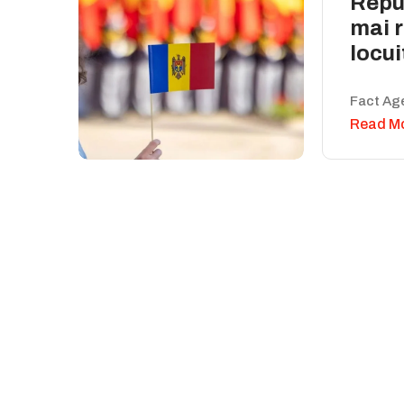
Repu
mai r
locui
Fact Ag
Read M