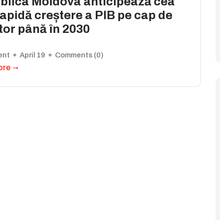
blica Moldova anticipează cea
apidă creștere a PIB pe cap de
tor până în 2030
ent
April 19
Comments (
0
)
ore