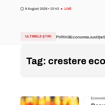
8 August 2026 •
15
:
43
LIVE
ULTIMELE ȘTIRI
Politică
Economie
Justiție
S
Tag:
crestere ec
Economi