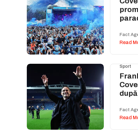
Coven
prom
para
Fact Ag
Read M
Sport
Fran
Cove
după 
Fact Ag
Read M