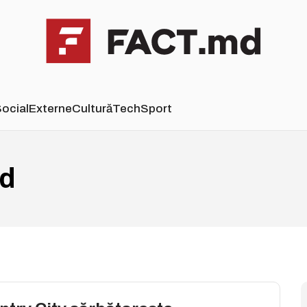
ocial
Externe
Cultură
Tech
Sport
rd