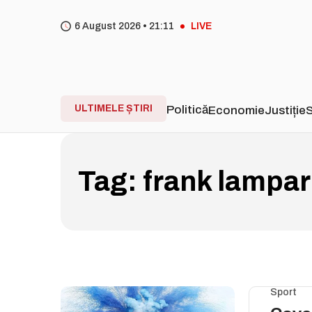
6 August 2026 •
21
:
11
LIVE
ULTIMELE ȘTIRI
Politică
Economie
Justiție
S
Tag:
frank lampa
Sport