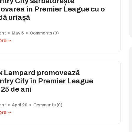
try City sărbătorește
ovarea în Premier League cu o
dă uriașă
ent
May 5
Comments (
0
)
ore
k Lampard promovează
ntry City în Premier League
25 de ani
ent
April 20
Comments (
0
)
ore