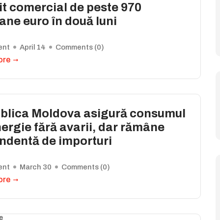
it comercial de peste 970
ane euro în două luni
ent
April 14
Comments (
0
)
ore
blica Moldova asigură consumul
ergie fără avarii, dar rămâne
ndentă de importuri
ent
March 30
Comments (
0
)
ore
e