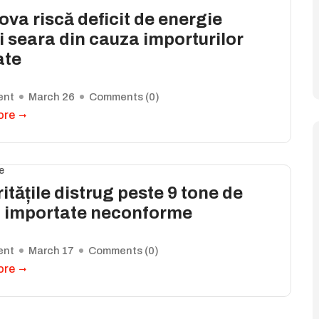
va riscă deficit de energie
i seara din cauza importurilor
ate
ent
March 26
Comments (
0
)
ore
e
itățile distrug peste 9 tone de
i importate neconforme
ent
March 17
Comments (
0
)
ore