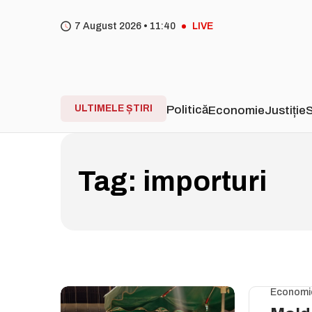
7 August 2026 •
11
:
40
LIVE
ULTIMELE ȘTIRI
Politică
Economie
Justiție
S
Tag:
importuri
Economi