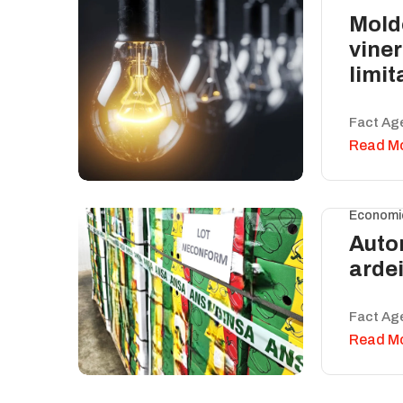
Moldo
viner
limit
Fact Ag
Read M
Economi
Autor
arde
Fact Ag
Read M