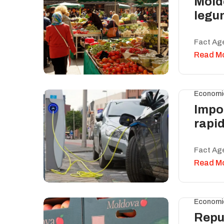
Moldo
legum
Fact Ag
Read M
Economi
Impor
rapid
Fact Ag
Read M
Economi
Repu