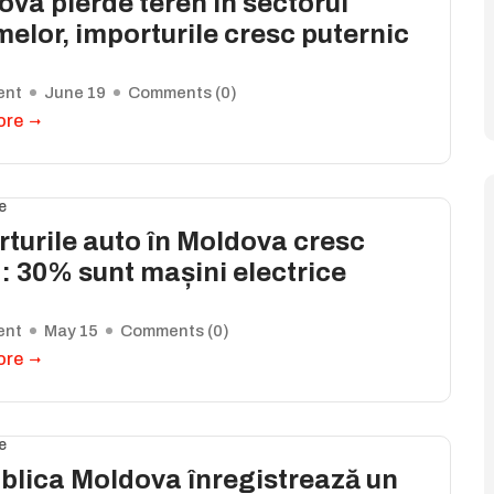
va pierde teren în sectorul
elor, importurile cresc puternic
ent
June 19
Comments (
0
)
ore
e
turile auto în Moldova cresc
: 30% sunt mașini electrice
ent
May 15
Comments (
0
)
ore
e
blica Moldova înregistrează un