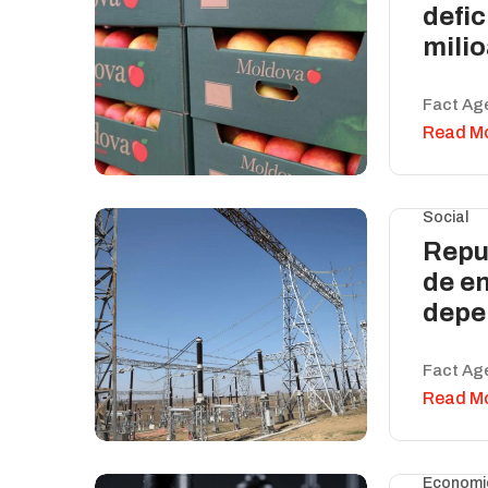
defic
milio
Fact Ag
Read M
Social
Repu
de en
depe
Fact Ag
Read M
Economi