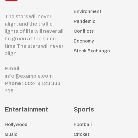
Environment
The stars will never
Pandemic
align, and the traffic
lights of life will never all
Conflicts
be green at the same
Economy
time.The stars will never
Stock Exchange
align.
Email
:
info@example.com
Phone :
00249 123 333
719
Entertainment
Sports
Hollywood
Football
Music
Cricket