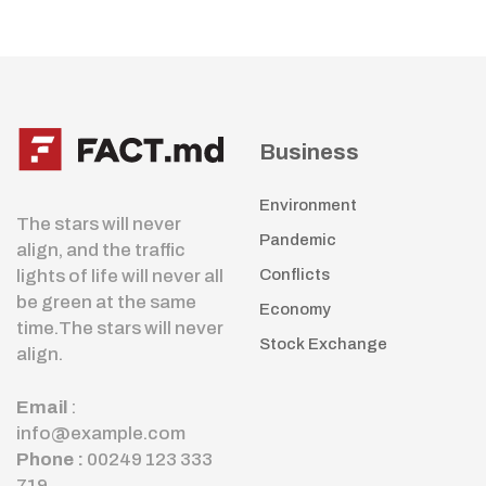
Business
Environment
The stars will never
Pandemic
align, and the traffic
lights of life will never all
Conflicts
be green at the same
Economy
time.The stars will never
Stock Exchange
align.
Email
:
info@example.com
Phone :
00249 123 333
719