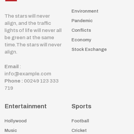
Environment
The stars will never
Pandemic
align, and the traffic
lights of life will never all
Conflicts
be green at the same
Economy
time.The stars will never
Stock Exchange
align.
Email
:
info@example.com
Phone :
00249 123 333
719
Entertainment
Sports
Hollywood
Football
Music
Cricket