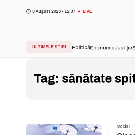
8 August 2026 •
12
:
37
LIVE
ULTIMELE ȘTIRI
Politică
Economie
Justiție
S
Tag:
sănătate sp
Social