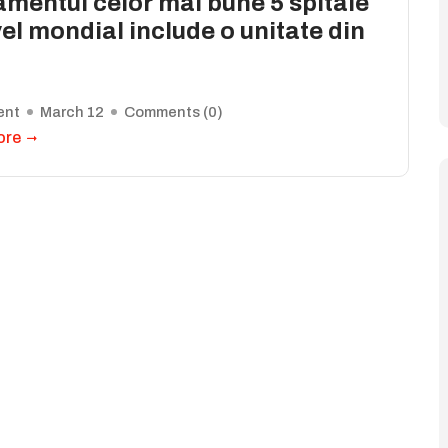
mentul celor mai bune 5 spitale
vel mondial include o unitate din
ent
March 12
Comments (
0
)
ore