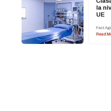
Clasa
la ni
UE
Fact Ag
Read M