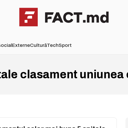
ocial
Externe
Cultură
Tech
Sport
itale clasament uniunea