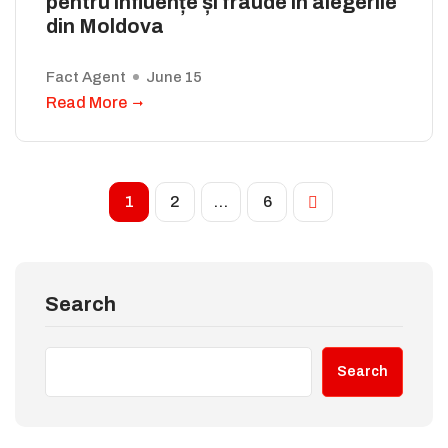
pentru influențe și fraude în alegerile
din Moldova
Fact Agent
June 15
Read More
1
2
…
6
Search
Search