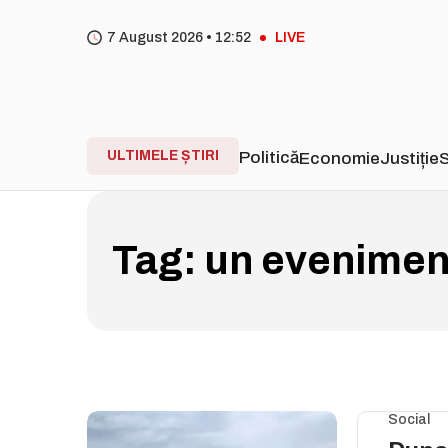
7 August 2026 •
12
:
52
LIVE
ULTIMELE ȘTIRI
Politică
Economie
Justiție
S
Tag:
un eveniment
Social