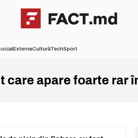
ocial
Externe
Cultură
Tech
Sport
 care apare foarte rar î