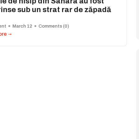
e de nisip din Sahara au fost
inse sub un strat rar de zăpadă
ent
March 12
Comments (
0
)
ore