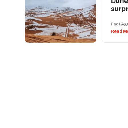
Dunel
surpr
Fact Ag
Read M