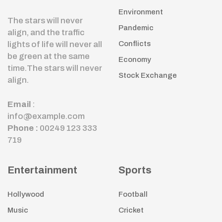
Environment
The stars will never
Pandemic
align, and the traffic
lights of life will never all
Conflicts
be green at the same
Economy
time.The stars will never
Stock Exchange
align.
Email
:
info@example.com
Phone :
00249 123 333
719
Entertainment
Sports
Hollywood
Football
Music
Cricket