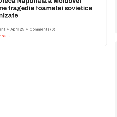
oteca Națională a Moldovei
ne tragedia foametei sovietice
nizate
ent
April 25
Comments (
0
)
ore