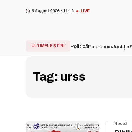
6 August 2026 •
11
:
18
LIVE
ULTIMELE ȘTIRI
Politică
Economie
Justiție
S
Tag:
urss
Social