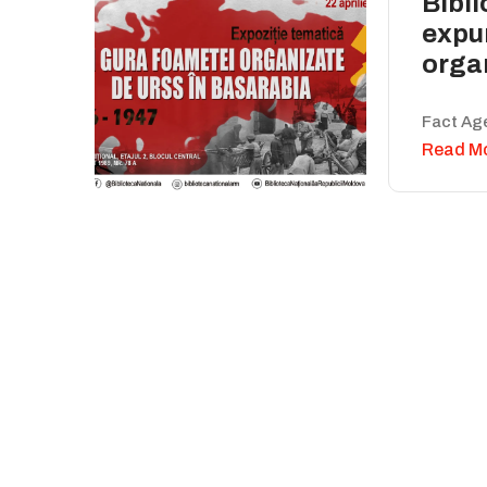
Bibli
expu
orga
Fact Ag
Read M