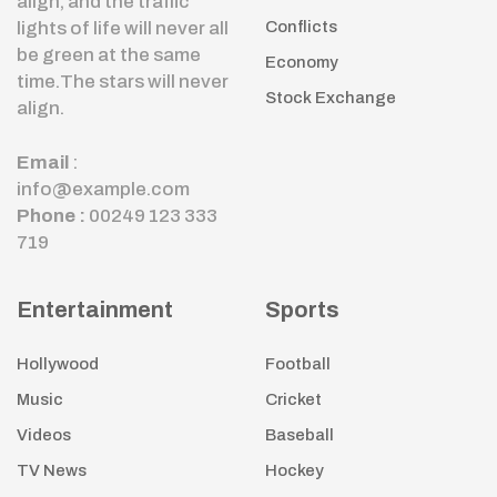
align, and the traffic
lights of life will never all
Conflicts
be green at the same
Economy
time.The stars will never
Stock Exchange
align.
Email
:
info@example.com
Phone :
00249 123 333
719
Entertainment
Sports
Hollywood
Football
Music
Cricket
Videos
Baseball
TV News
Hockey