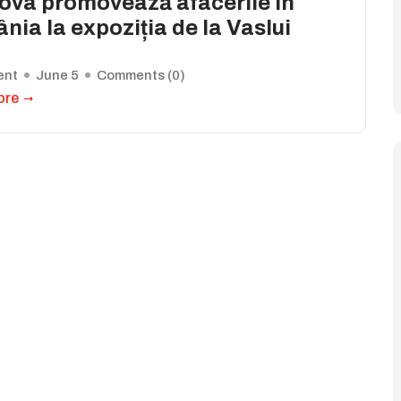
ova promovează afacerile în
ia la expoziția de la Vaslui
ent
June 5
Comments (
0
)
ore