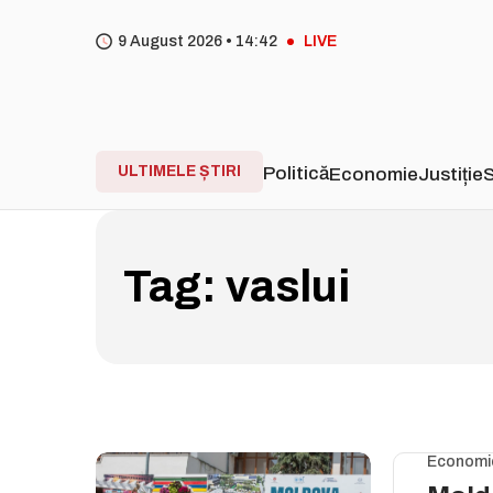
9 August 2026 •
14
:
42
LIVE
ULTIMELE ȘTIRI
Politică
Economie
Justiție
S
Tag:
vaslui
Economi