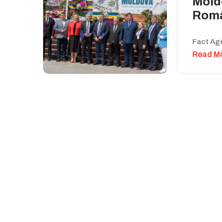
Mold
Român
Fact Ag
Read M