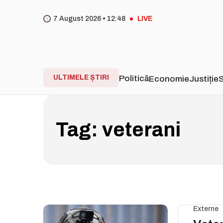
7 August 2026 •
12
:
48
LIVE
ULTIMELE ȘTIRI
Politică
Economie
Justiție
S
Tag:
veterani
Externe