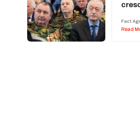
cresc
Fact Ag
Read M