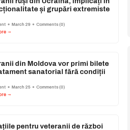
anii ruși din Ucraina, implicați în
cționalitate și grupări extremiste
ent
March 29
Comments (
0
)
ore
anii din Moldova vor primi bilete
atament sanatorial fără condiții
ent
March 25
Comments (
0
)
ore
țiile pentru veteranii de război