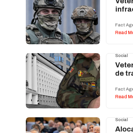
Veter
infra
Fact Ag
Read M
Social
Veter
de tr
Fact Ag
Read M
Social
Aloca