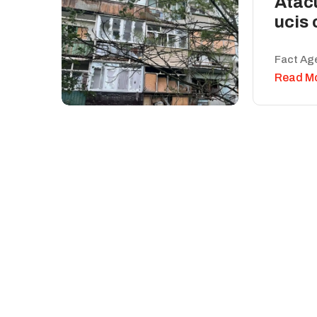
Atacu
ucis 
Fact Ag
Read M