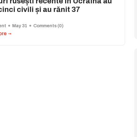
ri rusești recente în Ucraina au
cinci civili și au rănit 37
ent
May 31
Comments (
0
)
ore