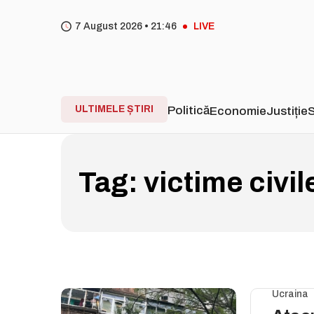
7 August 2026 •
21
:
46
LIVE
ULTIMELE ȘTIRI
Politică
Economie
Justiție
S
Tag:
victime civil
Ucraina