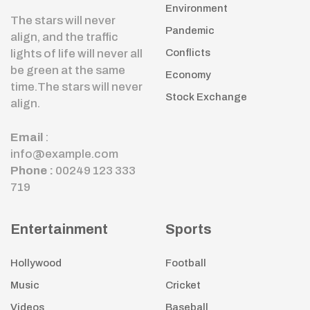
Environment
The stars will never
Pandemic
align, and the traffic
lights of life will never all
Conflicts
be green at the same
Economy
time.The stars will never
Stock Exchange
align.
Email
:
info@example.com
Phone :
00249 123 333
719
Entertainment
Sports
Hollywood
Football
Music
Cricket
Videos
Baseball