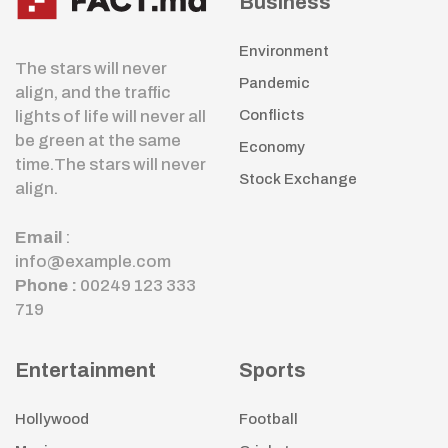
Business
Environment
The stars will never
Pandemic
align, and the traffic
lights of life will never all
Conflicts
be green at the same
Economy
time.The stars will never
Stock Exchange
align.
Email
:
info@example.com
Phone :
00249 123 333
719
Entertainment
Sports
Hollywood
Football