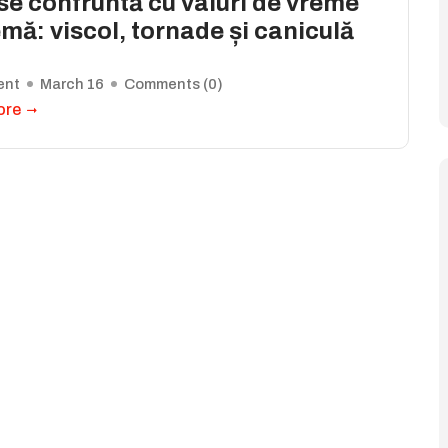
e confruntă cu valuri de vreme
mă: viscol, tornade și caniculă
ent
March 16
Comments (
0
)
ore