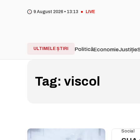
9 August 2026 •
13
:
13
LIVE
ULTIMELE ȘTIRI
Politică
Economie
Justiție
S
Tag:
viscol
Social