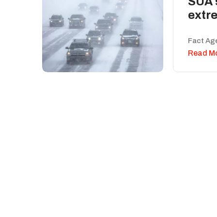
SUA s
extre
Fact Ag
Read M