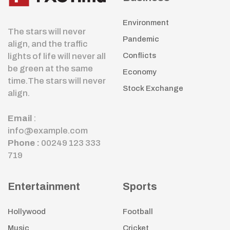
Environment
The stars will never
Pandemic
align, and the traffic
lights of life will never all
Conflicts
be green at the same
Economy
time.The stars will never
Stock Exchange
align.
Email
:
info@example.com
Phone :
00249 123 333
719
Entertainment
Sports
Hollywood
Football
Music
Cricket