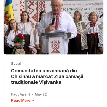
Social
Comunitatea ucraineană din
Chișinău a marcat Ziua cămășii
tradiționale Vîșîvanka
Fact Agent
May 22
Read More