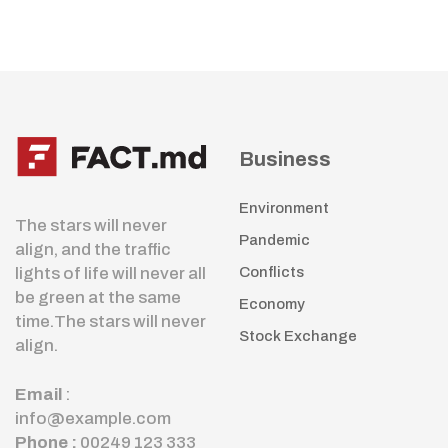
Business
Environment
The stars will never
Pandemic
align, and the traffic
lights of life will never all
Conflicts
be green at the same
Economy
time.The stars will never
Stock Exchange
align.
Email
:
info@example.com
Phone :
00249 123 333