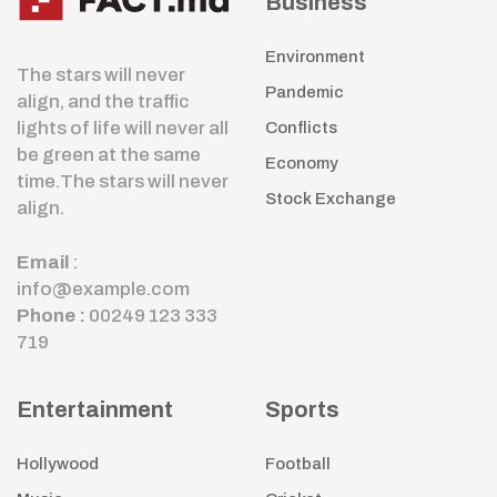
Business
Environment
The stars will never
Pandemic
align, and the traffic
lights of life will never all
Conflicts
be green at the same
Economy
time.The stars will never
Stock Exchange
align.
Email
:
info@example.com
Phone :
00249 123 333
719
Entertainment
Sports
Hollywood
Football