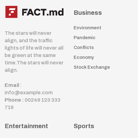
Business
Environment
The stars will never
Pandemic
align, and the traffic
lights of life will never all
Conflicts
be green at the same
Economy
time.The stars will never
Stock Exchange
align.
Email
:
info@example.com
Phone :
00249 123 333
719
Entertainment
Sports