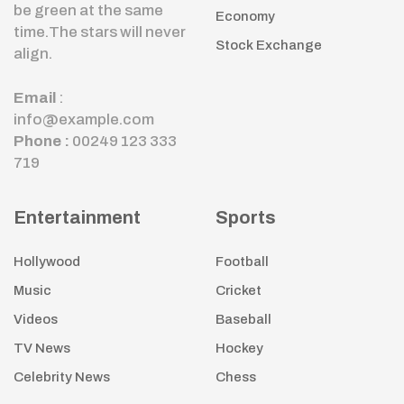
be green at the same
Economy
time.The stars will never
Stock Exchange
align.
Email
:
info@example.com
Phone :
00249 123 333
719
Entertainment
Sports
Hollywood
Football
Music
Cricket
Videos
Baseball
TV News
Hockey
Celebrity News
Chess