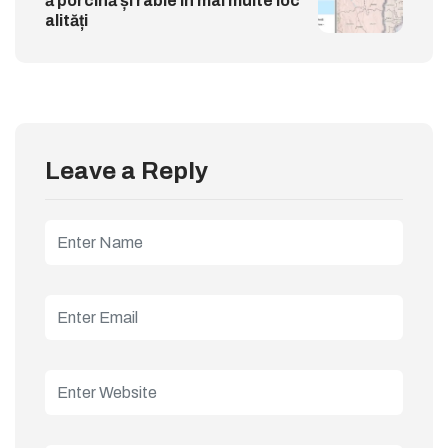
ă porcină și rabie în mai multe loc
alități
Leave a Reply