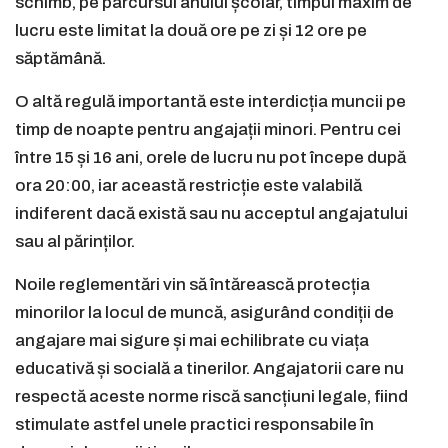
schimb, pe parcursul anului școlar, timpul maxim de
lucru este limitat la două ore pe zi și 12 ore pe
săptămână.
O altă regulă importantă este interdicția muncii pe
timp de noapte pentru angajații minori. Pentru cei
între 15 și 16 ani, orele de lucru nu pot începe după
ora 20:00, iar această restricție este valabilă
indiferent dacă există sau nu acceptul angajatului
sau al părinților.
Noile reglementări vin să întărească protecția
minorilor la locul de muncă, asigurând condiții de
angajare mai sigure și mai echilibrate cu viața
educativă și socială a tinerilor. Angajatorii care nu
respectă aceste norme riscă sancțiuni legale, fiind
stimulate astfel unele practici responsabile în