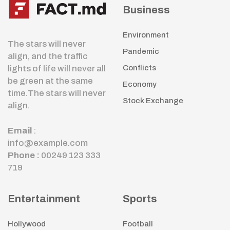
Business
Environment
The stars will never
Pandemic
align, and the traffic
lights of life will never all
Conflicts
be green at the same
Economy
time.The stars will never
Stock Exchange
align.
Email
:
info@example.com
Phone :
00249 123 333
719
Entertainment
Sports
Hollywood
Football