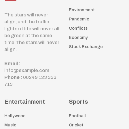
Environment
The stars will never
Pandemic
align, and the traffic
lights of life will never all
Conflicts
be green at the same
Economy
time.The stars will never
Stock Exchange
align.
Email
:
info@example.com
Phone :
00249 123 333
719
Entertainment
Sports
Hollywood
Football
Music
Cricket