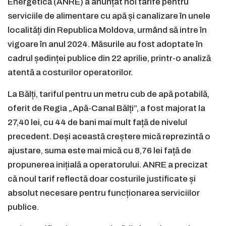
Energetică (ANRE) a anunțat noi tarife pentru
serviciile de alimentare cu apă și canalizare în unele
localități din Republica Moldova, urmând să intre în
vigoare în anul 2024. Măsurile au fost adoptate în
cadrul ședinței publice din 22 aprilie, printr-o analiză
atentă a costurilor operatorilor.
La Bălți, tariful pentru un metru cub de apă potabilă,
oferit de Regia „Apă-Canal Bălți”, a fost majorat la
27,40 lei, cu 44 de bani mai mult față de nivelul
precedent. Deși această creștere mică reprezintă o
ajustare, suma este mai mică cu 8,76 lei față de
propunerea inițială a operatorului. ANRE a precizat
că noul tarif reflectă doar costurile justificate și
absolut necesare pentru funcționarea serviciilor
publice.