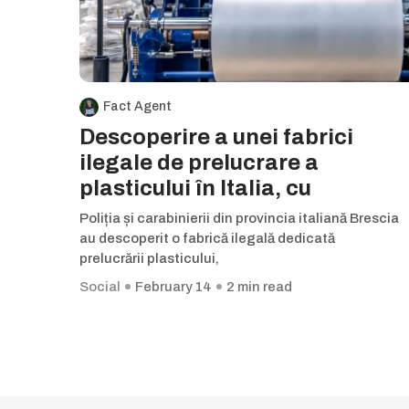
Fact Agent
Descoperire a unei fabrici
ilegale de prelucrare a
plasticului în Italia, cu
Poliția și carabinierii din provincia italiană Brescia
au descoperit o fabrică ilegală dedicată
prelucrării plasticului,
Social
February 14
2 min read