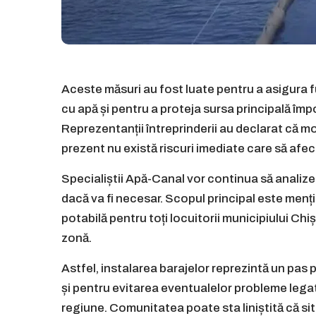
Aceste măsuri au fost luate pentru a asigura 
cu apă și pentru a proteja sursa principală îm
Reprezentanții întreprinderii au declarat că mo
prezent nu există riscuri imediate care să afec
Specialiștii Apă-Canal vor continua să analize
dacă va fi necesar. Scopul principal este menți
potabilă pentru toți locuitorii municipiului Chi
zonă.
Astfel, instalarea barajelor reprezintă un pas 
și pentru evitarea eventualelor probleme lega
regiune. Comunitatea poate sta liniștită că sit