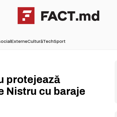
ocial
Externe
Cultură
Tech
Sport
u protejează
e Nistru cu baraje