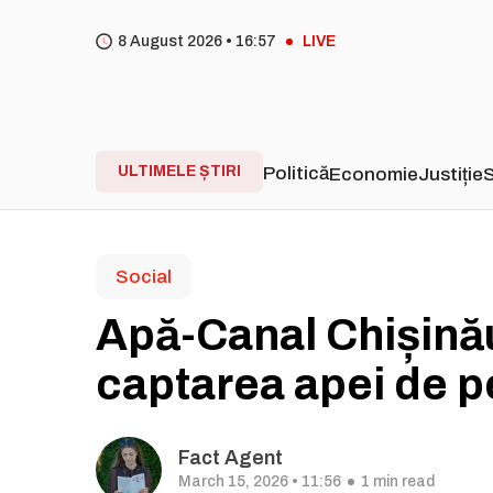
8 August 2026 •
16
57
LIVE
ULTIMELE ȘTIRI
Politică
Economie
Justiție
S
Social
Apă-Canal Chișină
captarea apei de p
Fact Agent
March 15, 2026 • 11:56
1 min read