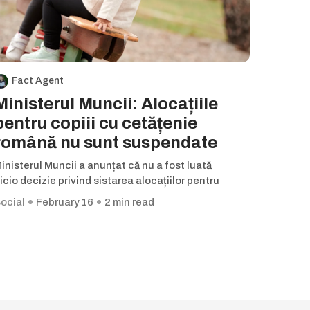
Fact Agent
Ministerul Muncii: Alocațiile
pentru copiii cu cetățenie
română nu sunt suspendate
inisterul Muncii a anunțat că nu a fost luată
icio decizie privind sistarea alocațiilor pentru
ocial
February 16
2 min read