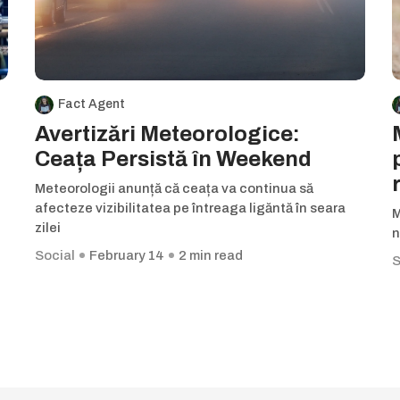
Fact Agent
Avertizări Meteorologice:
Ceața Persistă în Weekend
Meteorologii anunță că ceața va continua să
afecteze vizibilitatea pe întreaga ligăntă în seara
M
zilei
n
Social
February 14
2 min read
S