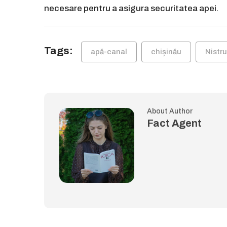
necesare pentru a asigura securitatea apei.
Tags:
apă-canal
chișinău
Nistru
About Author
Fact Agent