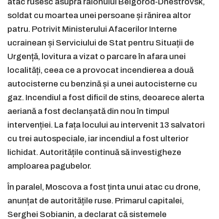
atac rusesc asupra raionului Belgorod-Dnestrovsk,
soldat cu moartea unei persoane și rănirea altor
patru. Potrivit Ministerului Afacerilor Interne
ucrainean și Serviciului de Stat pentru Situații de
Urgență, lovitura a vizat o parcare în afara unei
localități, ceea ce a provocat incendierea a două
autocisterne cu benzină și a unei autocisterne cu
gaz. Incendiul a fost dificil de stins, deoarece alerta
aeriană a fost declanșată din nou în timpul
intervenției. La fața locului au intervenit 13 salvatori
cu trei autospeciale, iar incendiul a fost ulterior
lichidat. Autoritățile continuă să investigheze
amploarea pagubelor.
În paralel, Moscova a fost ținta unui atac cu drone,
anunțat de autoritățile ruse. Primarul capitalei,
Serghei Sobianin, a declarat că sistemele