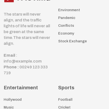
Environment
The stars will never
Pandemic
align, and the traffic
lights of life will never all
Conflicts
be green at the same
Economy
time.The stars will never
Stock Exchange
align.
Email
:
info@example.com
Phone :
00249 123 333
719
Entertainment
Sports
Hollywood
Football
Music
Cricket