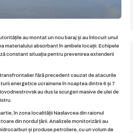
utoritățile au montat un nou baraj și au înlocuit unul
ea materialului absorbant în ambele locații. Echipele
ză constant situația pentru prevenirea extenderii
transfrontalier fără precedent cauzat de atacurile
turii energetice ucrainene în noaptea dintre 6 și 7
Novodnestrovsk au dus la scurgeri masive de ulei de
istru.
tie, în zona localității Naslavcea din raionul
oare din nordul țării. Analizele monitorizării au
hidrocarburi și produse petroliere, cu un volum de