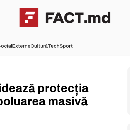
ocial
Externe
Cultură
Tech
Sport
lidează protecția
 poluarea masivă