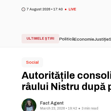
7 August 2026 •
17
40
LIVE
ULTIMELE ȘTIRI
Politică
Economie
Justiție
S
Social
Autoritățile conso
râului Nistru după
Fact Agent
March 23, 2026 • 19:42
3 min read