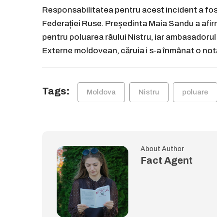
Responsabilitatea pentru acest incident a fost 
Federației Ruse. Președinta Maia Sandu a afir
pentru poluarea râului Nistru, iar ambasadorul
Externe moldovean, căruia i s-a înmânat o notă
Tags:
Moldova
Nistru
poluare
About Author
Fact Agent