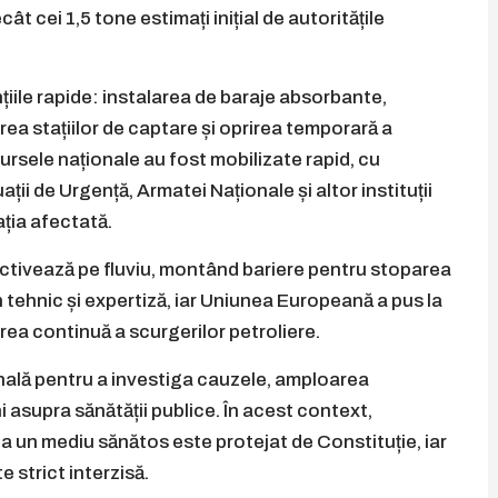
t cei 1,5 tone estimați inițial de autoritățile
nțiile rapide: instalarea de baraje absorbante,
rea stațiilor de captare și oprirea temporară a
sursele naționale au fost mobilizate rapid, cu
ii de Urgență, Armatei Naționale și altor instituții
ația afectată.
activează pe fluviu, montând bariere pentru stoparea
n tehnic și expertiză, iar Uniunea Europeană a pus la
rea continuă a scurgerilor petroliere.
ală pentru a investiga cauzele, amploarea
i asupra sănătății publice. În acest context,
la un mediu sănătos este protejat de Constituție, iar
 strict interzisă.