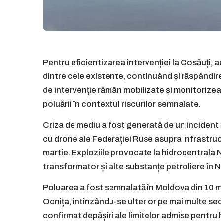
Pentru eficientizarea intervenției la Cosăuți, a
dintre cele existente, continuând și răspândir
de intervenție rămân mobilizate și monitorizea
poluării în contextul riscurilor semnalate.
Criza de mediu a fost generată de un incident 
cu drone ale Federației Ruse asupra infrastruc
martie. Exploziile provocate la hidrocentrala 
transformator și alte substanțe petroliere în N
Poluarea a fost semnalată în Moldova din 10 mar
Ocnița, întinzându-se ulterior pe mai multe sect
confirmat depășiri ale limitelor admise pentru 