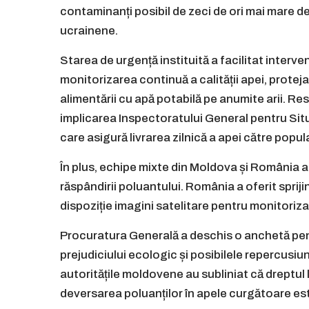
contaminanți posibil de zeci de ori mai mare decâ
ucrainene.
Starea de urgență instituită a facilitat interve
monitorizarea continuă a calității apei, proteja
alimentării cu apă potabilă pe anumite arii. Re
implicarea Inspectoratului General pentru Situaț
care asigură livrarea zilnică a apei către popul
În plus, echipe mixte din Moldova și România 
răspândirii poluantului. România a oferit spriji
dispoziție imagini satelitare pentru monitoriza
Procuratura Generală a deschis o anchetă pen
prejudiciului ecologic și posibilele repercusiun
autoritățile moldovene au subliniat că dreptul 
deversarea poluanților în apele curgătoare este