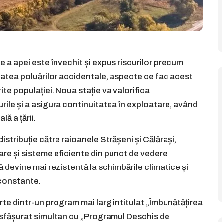
ție a apei este învechit și expus riscurilor precum
litatea poluărilor accidentale, aspecte ce fac acest
ite populației. Noua stație va valorifica
rile și a asigura continuitatea în exploatare, având
ă a țării.
istribuție către raioanele Strășeni și Călărași,
re și sisteme eficiente din punct de vedere
 devine mai rezistentă la schimbările climatice și
i constante.
e dintr-un program mai larg intitulat „Îmbunătățirea
desfășurat simultan cu „Programul Deschis de