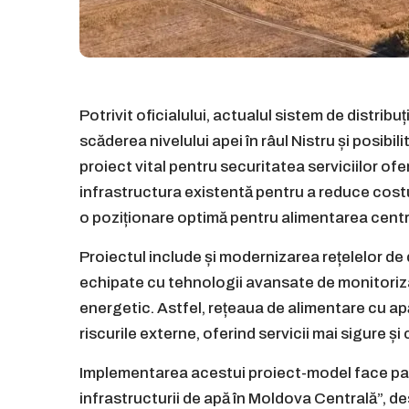
Potrivit oficialului, actualul sistem de distribu
scăderea nivelului apei în râul Nistru și posibi
proiect vital pentru securitatea serviciilor ofer
infrastructura existentă pentru a reduce costu
o poziționare optimă pentru alimentarea central
Proiectul include și modernizarea rețelelor de d
echipate cu tehnologii avansate de monitoriza
energetic. Astfel, rețeaua de alimentare cu apă
riscurile externe, oferind servicii mai sigure ș
Implementarea acestui proiect-model face part
infrastructurii de apă în Moldova Centrală”, 