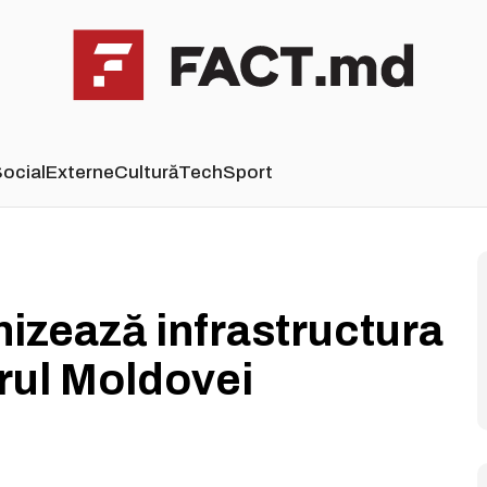
ocial
Externe
Cultură
Tech
Sport
nizează infrastructura
rul Moldovei