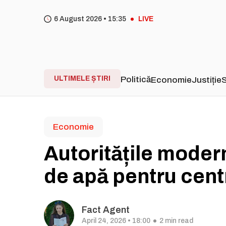
6 August 2026 •
15
35
LIVE
ULTIMELE ȘTIRI
Politică
Economie
Justiție
S
Economie
Autoritățile moder
de apă pentru cent
Fact Agent
April 24, 2026 • 18:00
2 min read