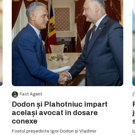
Fact Agent
Dodon și Plahotniuc împart
același avocat în dosare
conexe
Fostul președinte Igor Dodon și Vladimir
U