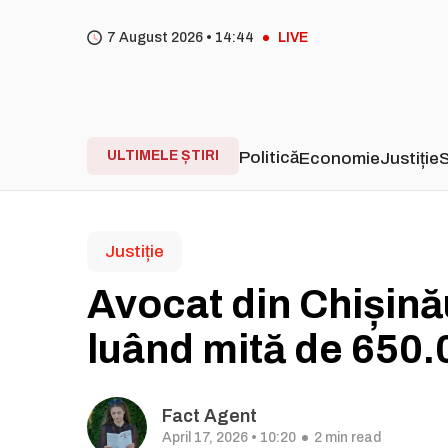
7 August 2026 •
14
44
LIVE
ULTIMELE ȘTIRI
Politică
Economie
Justiție
S
Justiție
Avocat din Chișinău
luând mită de 650.0
Fact Agent
April 17, 2026 • 10:20
2 min read