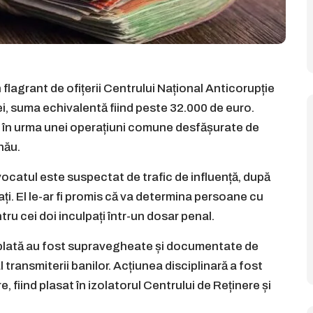
 flagrant de ofițerii Centrului Național Anticorupție
ei, suma echivalentă fiind peste 32.000 de euro.
ie, în urma unei operațiuni comune desfășurate de
nău.
avocatul este suspectat de trafic de influență, după
nați. El le-ar fi promis că va determina persoane cu
tru cei doi inculpați într-un dosar penal.
de plată au fost supravegheate și documentate de
l transmiterii banilor. Acțiunea disciplinară a fost
 fiind plasat în izolatorul Centrului de Reținere și