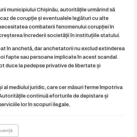
 municipiului Chișinău, autoritățile urmărind să
caz de corupție și eventualele legături cu alte
 necesitatea combaterii fenomenului corupției în
creșterea încrederii societății în instituțiile statului.
at în anchetă, dar anchetatorii nu exclud extinderea
e noi fapte sau persoane implicate în acest scandal.
t duce la pedepse privative de libertate și
 și al mediului juridic, care cer măsuri ferme împotriva
. Autoritățile continuă eforturile de depistare și
rviciile lor în scopuri ilegale.
fluență