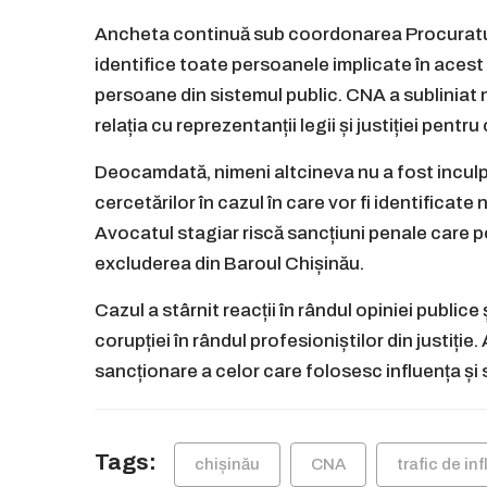
Ancheta continuă sub coordonarea Procuraturii
identifice toate persoanele implicate în acest 
persoane din sistemul public. CNA a subliniat
relația cu reprezentanții legii și justiției pentru 
Deocamdată, nimeni altcineva nu a fost inculp
cercetărilor în cazul în care vor fi identificat
Avocatul stagiar riscă sancțiuni penale care po
excluderea din Baroul Chișinău.
Cazul a stârnit reacții în rândul opiniei publice
corupției în rândul profesioniștilor din justiție
sancționare a celor care folosesc influența și se
Tags:
chișinău
CNA
trafic de in