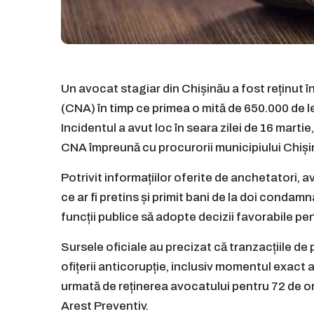
Un avocat stagiar din Chișinău a fost reținut în
(CNA) în timp ce primea o mită de 650.000 de l
Incidentul a avut loc în seara zilei de 16 mart
CNA împreună cu procurorii municipiului Chiși
Potrivit informațiilor oferite de anchetatori, 
ce ar fi pretins și primit bani de la doi condam
funcții publice să adopte decizii favorabile pen
Sursele oficiale au precizat că tranzacțiile 
ofițerii anticorupție, inclusiv momentul exact a
urmată de reținerea avocatului pentru 72 de ore,
Arest Preventiv.