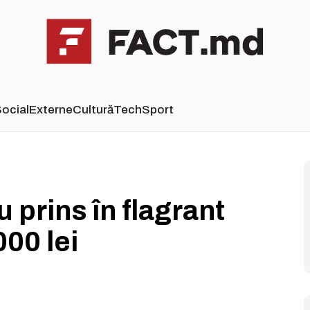
ocial
Externe
Cultură
Tech
Sport
 prins în flagrant
00 lei