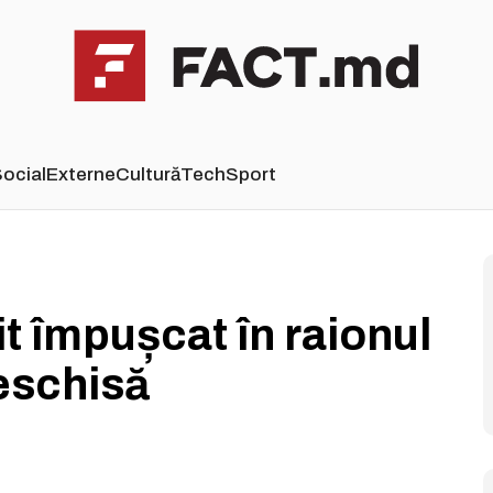
ocial
Externe
Cultură
Tech
Sport
it împușcat în raionul
eschisă