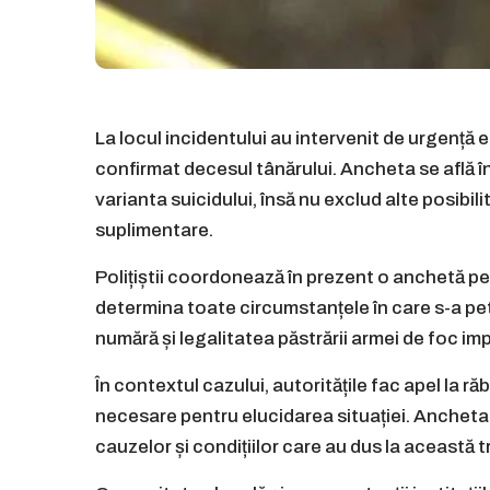
La locul incidentului au intervenit de urgență e
confirmat decesul tânărului. Ancheta se află în s
varianta suicidului, însă nu exclud alte posibilit
suplimentare.
Polițiștii coordonează în prezent o anchetă pe
determina toate circumstanțele în care s-a pet
numără și legalitatea păstrării armei de foc im
În contextul cazului, autoritățile fac apel la 
necesare pentru elucidarea situației. Ancheta 
cauzelor și condițiilor care au dus la această 