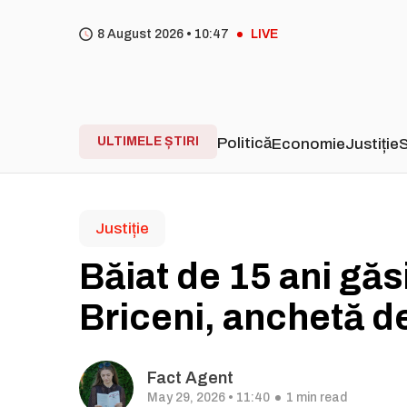
8 August 2026 •
10
47
LIVE
ULTIMELE ȘTIRI
Politică
Economie
Justiție
S
Justiție
Băiat de 15 ani găs
Briceni, anchetă d
Fact Agent
May 29, 2026 • 11:40
1 min read