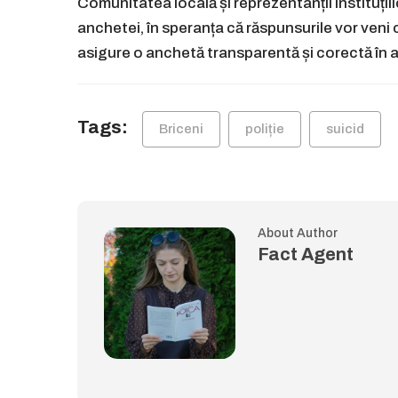
Comunitatea locală și reprezentanții instituții
anchetei, în speranța că răspunsurile vor veni 
asigure o anchetă transparentă și corectă în a
Tags:
Briceni
poliție
suicid
About Author
Fact Agent