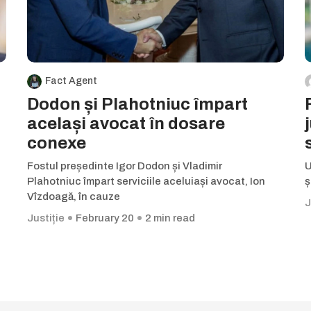
Fact Agent
Dodon și Plahotniuc împart
același avocat în dosare
conexe
Fostul președinte Igor Dodon și Vladimir
U
Plahotniuc împart serviciile aceluiași avocat, Ion
ș
Vîzdoagă, în cauze
J
Justiție
February 20
2 min read