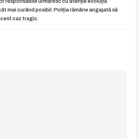
lor responsabile urmăresc cu atenție evoluția
cât mai curând posibil. Poliția rămâne angajată să
cest caz tragic.