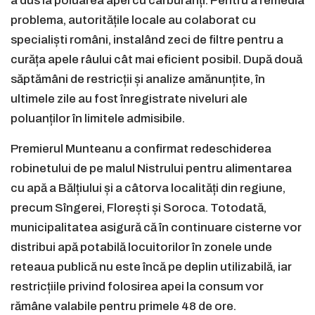
a dus la poluarea apei cu carburanți. Pentru a remedia
problema, autoritățile locale au colaborat cu
specialiști români, instalând zeci de filtre pentru a
curăța apele râului cât mai eficient posibil. După două
săptămâni de restricții și analize amănunțite, în
ultimele zile au fost înregistrate niveluri ale
poluanților în limitele admisibile.
Premierul Munteanu a confirmat redeschiderea
robinetului de pe malul Nistrului pentru alimentarea
cu apă a Bălțiului și a câtorva localități din regiune,
precum Sîngerei, Florești și Soroca. Totodată,
municipalitatea asigură că în continuare cisterne vor
distribui apă potabilă locuitorilor în zonele unde
reteaua publică nu este încă pe deplin utilizabilă, iar
restricțiile privind folosirea apei la consum vor
rămâne valabile pentru primele 48 de ore.