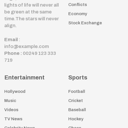
lights of life will never all
Conflicts
be green at the same
Economy
time.The stars will never
Stock Exchange
align.
Email
:
info@example.com
Phone :
00249 123 333
719
Entertainment
Sports
Hollywood
Football
Music
Cricket
Videos
Baseball
TV News
Hockey
Celebrity News
Chess