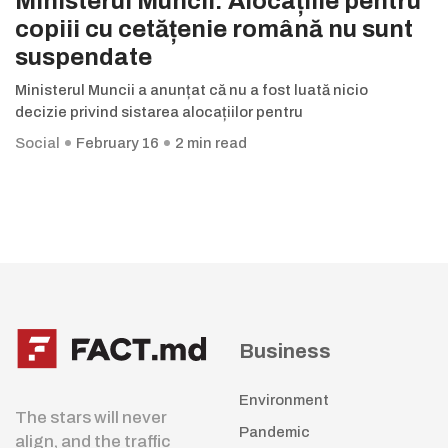
Ministerul Muncii: Alocațiile pentru
copiii cu cetățenie română nu sunt
suspendate
Ministerul Muncii a anunțat că nu a fost luată nicio
decizie privind sistarea alocațiilor pentru
Social
February 16
2 min read
Business
Environment
The stars will never
Pandemic
align, and the traffic