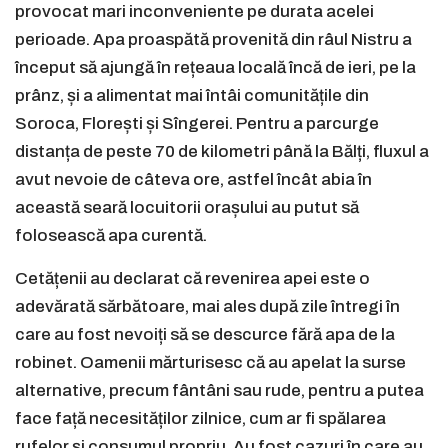
provocat mari inconveniente pe durata acelei
perioade. Apa proaspătă provenită din râul Nistru a
început să ajungă în rețeaua locală încă de ieri, pe la
prânz, și a alimentat mai întâi comunitățile din
Soroca, Florești și Sîngerei. Pentru a parcurge
distanța de peste 70 de kilometri până la Bălți, fluxul a
avut nevoie de câteva ore, astfel încât abia în
această seară locuitorii orașului au putut să
folosească apa curentă.
Cetățenii au declarat că revenirea apei este o
adevărată sărbătoare, mai ales după zile întregi în
care au fost nevoiți să se descurce fără apa de la
robinet. Oamenii mărturisesc că au apelat la surse
alternative, precum fântâni sau rude, pentru a putea
face față necesităților zilnice, cum ar fi spălarea
rufelor și consumul propriu. Au fost cazuri în care au