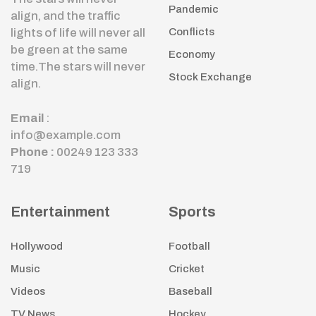
Pandemic
align, and the traffic
lights of life will never all
Conflicts
be green at the same
Economy
time.The stars will never
Stock Exchange
align.
Email
:
info@example.com
Phone :
00249 123 333
719
Entertainment
Sports
Hollywood
Football
Music
Cricket
Videos
Baseball
TV News
Hockey