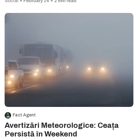
Social
February 14
2 min read
Fact Agent
Avertizări Meteorologice: Ceața
Persistă în Weekend