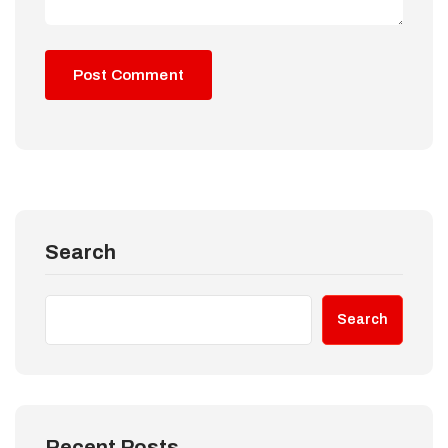
Search
Search
Recent Posts