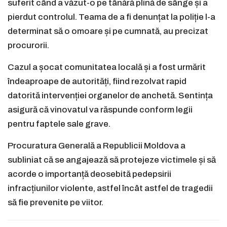
suferit când a văzut-o pe tânără plină de sânge și a
pierdut controlul. Teama de a fi denunțat la poliție l-a
determinat să o omoare și pe cumnată, au precizat
procurorii.
Cazul a șocat comunitatea locală și a fost urmărit
îndeaproape de autorități, fiind rezolvat rapid
datorită intervenției organelor de anchetă. Sentința
asigură că vinovatul va răspunde conform legii
pentru faptele sale grave.
Procuratura Generală a Republicii Moldova a
subliniat că se angajează să protejeze victimele și să
acorde o importanță deosebită pedepsirii
infracțiunilor violente, astfel încât astfel de tragedii
să fie prevenite pe viitor.