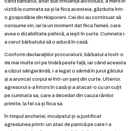
când bărbatul, aflat sub influența alcoolului, a mers în
vizită la cumnata sa și la fiica acesteia, găzduite într-
o gospodărie din Nisporeni. Cei doi au continuat să
consume vin, iar la un moment dat fiica femeii, care
avea o dizabilitate psihică, a ieșit în curte. Cumnata i-
a cerut bărbatului să o aducă în casă.
Conform declarațiilor procuraturii, bărbatul a lovit-o
de mai multe ori pe tinără peste față, iar când aceasta
a căzut sângerândă, i-a legat o sârmă în jurul gâtului
și a aruncat corpul ei într-un șanț din curte. Ulterior,
agresorul s-a întors în casă și a atacat-o cu un cuțit
pe cumnata sa, care a decedat din cauza rănilor
primite, la fel ca și fiica sa.
În timpul anchetei, inculpatul și-a justificat
agresiunea printr-un atac de panică pe care l-a