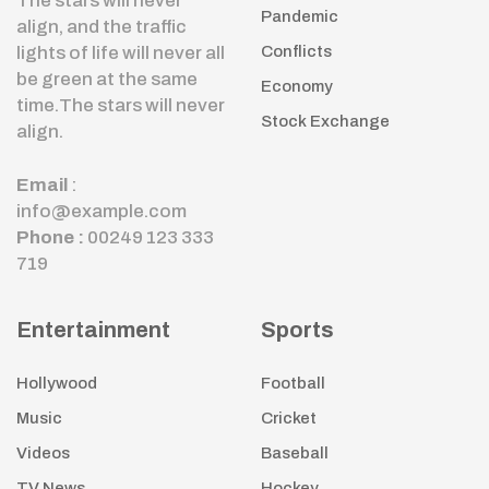
The stars will never
Pandemic
align, and the traffic
lights of life will never all
Conflicts
be green at the same
Economy
time.The stars will never
Stock Exchange
align.
Email
:
info@example.com
Phone :
00249 123 333
719
Entertainment
Sports
Hollywood
Football
Music
Cricket
Videos
Baseball
TV News
Hockey