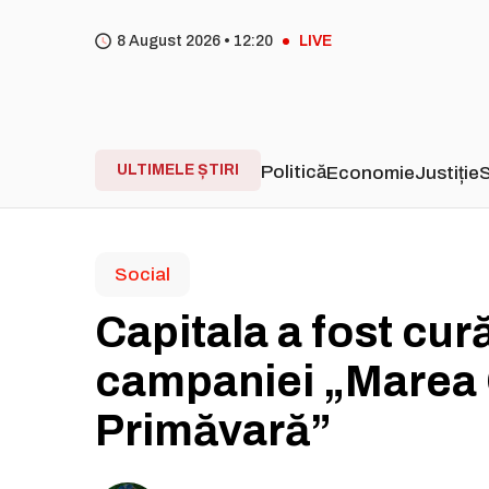
8 August 2026 •
12
20
LIVE
ULTIMELE ȘTIRI
Politică
Economie
Justiție
S
Social
Capitala a fost cur
campaniei „Marea 
Primăvară”