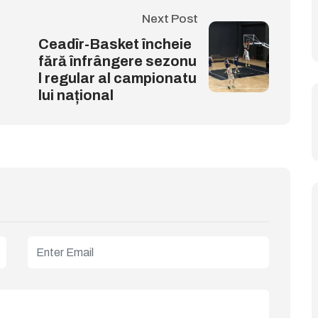
Next Post
Ceadîr-Basket încheie
fără înfrângere sezonu
l regular al campionatu
lui național