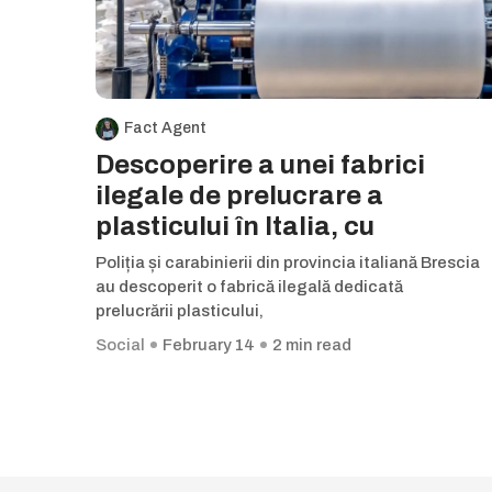
Fact Agent
Descoperire a unei fabrici
ilegale de prelucrare a
plasticului în Italia, cu
Poliția și carabinierii din provincia italiană Brescia
au descoperit o fabrică ilegală dedicată
prelucrării plasticului,
Social
February 14
2 min read