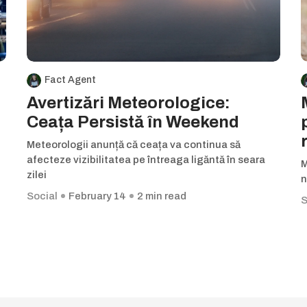
Fact Agent
Avertizări Meteorologice:
Ceața Persistă în Weekend
Meteorologii anunță că ceața va continua să
afecteze vizibilitatea pe întreaga ligăntă în seara
M
zilei
n
Social
February 14
2 min read
S