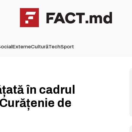
ocial
Externe
Cultură
Tech
Sport
ățată în cadrul
Curățenie de