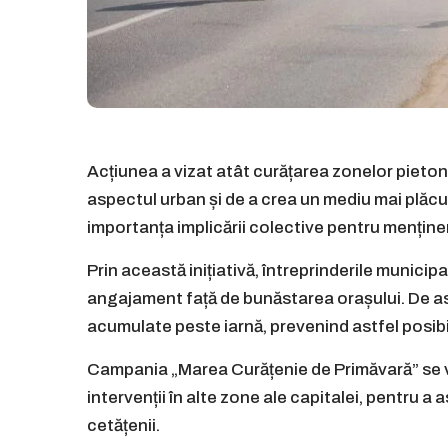
Acțiunea a vizat atât curățarea zonelor pietonale
aspectul urban și de a crea un mediu mai plăcut 
importanța implicării colective pentru menține
Prin această inițiativă, întreprinderile munici
angajament față de bunăstarea orașului. De as
acumulate peste iarnă, prevenind astfel posibi
Campania „Marea Curățenie de Primăvară” se v
intervenții în alte zone ale capitalei, pentru a 
cetățenii.