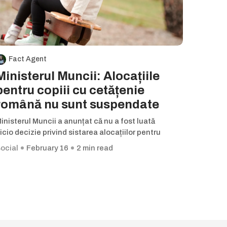
Fact Agent
Ministerul Muncii: Alocațiile
pentru copiii cu cetățenie
română nu sunt suspendate
inisterul Muncii a anunțat că nu a fost luată
icio decizie privind sistarea alocațiilor pentru
ocial
February 16
2 min read