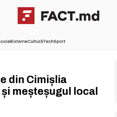
ocial
Externe
Cultură
Tech
Sport
e din Cimișlia
e și meșteșugul local