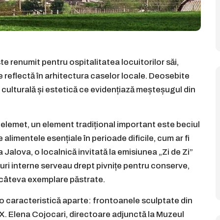
te renumit pentru ospitalitatea locuitorilor săi,
se reflectă în arhitectura caselor locale. Deosebite
culturală și estetică ce evidențiază meșteșugul din
a Selemet, un element tradițional important este beciul
alimentele esențiale în perioade dificile, cum ar fi
 Jalova, o localnică invitată la emisiunea „Zi de Zi”
uri interne serveau drept pivnițe pentru conserve,
oar câteva exemplare păstrate.
ă o caracteristică aparte: frontoanele sculptate din
XX. Elena Cojocari, directoare adjunctă la Muzeul