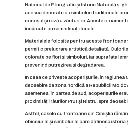
Național de Etnografie și Istorie Naturală și g
adesea decorate cu simboluri tradiționale pre
cocoșul și roză a vânturilor. Aceste ornamente a
încărcate cu semnificații locale.
Materialele folosite pentru aceste frontoane sun
permit o prelucrare artistică detaliată. Culor
colorate pe flori și simboluri, iar suprafața lem
prevenind putrezirea și degradarea.
În ceea ce privește acoperișurile, în regiunea
deosebire de zona nordică a Republicii Moldova
asemenea, în partea de sud, acoperișurile erau
proximității râurilor Prut și Nistru, spre deose
Astfel, casele cu frontoane din Cimișlia rămân mă
obiceiurile și simbolurile care definesc istori