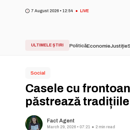
7 August 2026 •
12
54
LIVE
ULTIMELE ȘTIRI
Politică
Economie
Justiție
S
Social
Casele cu frontoan
păstrează tradițiil
Fact Agent
March 29, 2026 • 07:21
2 min read