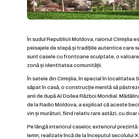
În sudul Republicii Moldova, raionul Cimișlia es
peisajele de stepă și tradițiile autentice care 
sunt casele cu frontoane sculptate, o valoare 
zonă și identitatea comunității.
În satele din Cimișlia, în special în localitate
săpat în casă, o construcție menită să păstreze 
anii de după Al Doilea Război Mondial. Mădălina
de la Radio Moldova, a explicat că aceste beci
vin și murături, fiind relativ rare astăzi, cu d
Pe lângă interiorul caselor, exteriorul prezint
lemn, realizate încă de la începutul secolului 