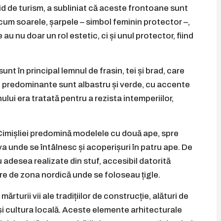
hid de turism, a subliniat că aceste frontoane sunt
cum soarele, șarpele – simbol feminin protector –,
u nu doar un rol estetic, ci și unul protector, fiind
t în principal lemnul de frasin, tei și brad, care
ile predominante sunt albastru și verde, cu accente
nului era tratată pentru a rezista intemperiilor,
 Cimișliei predomină modelele cu două ape, spre
 unde se întâlnesc și acoperișuri în patru ape. De
 adesea realizate din stuf, accesibil datorită
bire de zona nordică unde se foloseau țigle.
rturii vii ale tradițiilor de construcție, alături de
a și cultura locală. Aceste elemente arhitecturale