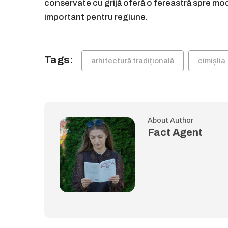
conservate cu grijă oferă o fereastră spre modul
important pentru regiune.
Tags:
arhitectură tradițională
cimișlia
About Author
Fact Agent