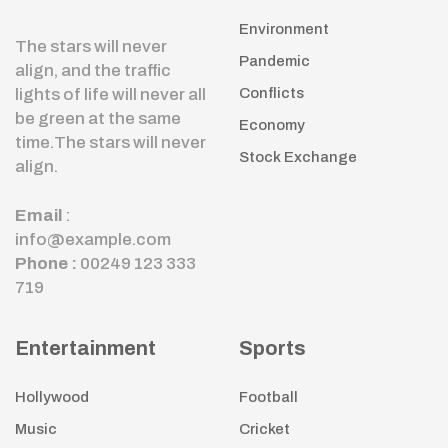
Environment
The stars will never
Pandemic
align, and the traffic
lights of life will never all
Conflicts
be green at the same
Economy
time.The stars will never
Stock Exchange
align.
Email
:
info@example.com
Phone :
00249 123 333
719
Entertainment
Sports
Hollywood
Football
Music
Cricket