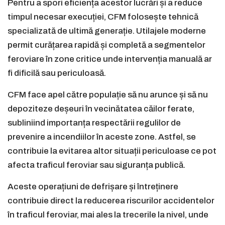
Pentru a spori eficiența acestor lucrări și a reduce
timpul necesar execuției, CFM folosește tehnică
specializată de ultimă generație. Utilajele moderne
permit curățarea rapidă și completă a segmentelor
feroviare în zone critice unde intervenția manuală ar
fi dificilă sau periculoasă.
CFM face apel către populație să nu arunce și să nu
depoziteze deșeuri în vecinătatea căilor ferate,
subliniind importanța respectării regulilor de
prevenire a incendiilor în aceste zone. Astfel, se
contribuie la evitarea altor situații periculoase ce pot
afecta traficul feroviar sau siguranța publică.
Aceste operațiuni de defrișare și întreținere
contribuie direct la reducerea riscurilor accidentelor
în traficul feroviar, mai ales la trecerile la nivel, unde