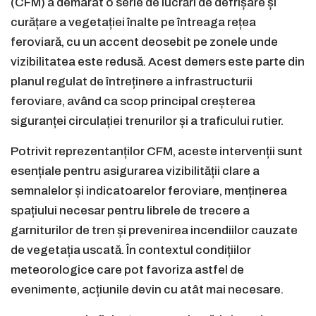
(CFM) a demarat o serie de lucrări de defrișare și
curățare a vegetației înalte pe întreaga rețea
feroviară, cu un accent deosebit pe zonele unde
vizibilitatea este redusă. Acest demers este parte din
planul regulat de întreținere a infrastructurii
feroviare, având ca scop principal creșterea
siguranței circulației trenurilor și a traficului rutier.
Potrivit reprezentanților CFM, aceste intervenții sunt
esențiale pentru asigurarea vizibilității clare a
semnalelor și indicatoarelor feroviare, menținerea
spațiului necesar pentru librele de trecere a
garniturilor de tren și prevenirea incendiilor cauzate
de vegetația uscată. În contextul condițiilor
meteorologice care pot favoriza astfel de
evenimente, acțiunile devin cu atât mai necesare.