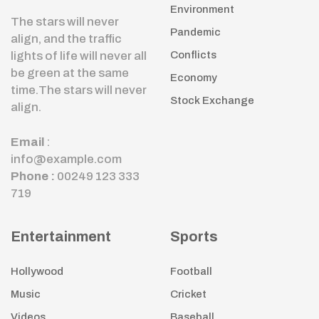
Environment
The stars will never
Pandemic
align, and the traffic
lights of life will never all
Conflicts
be green at the same
Economy
time.The stars will never
Stock Exchange
align.
Email
:
info@example.com
Phone :
00249 123 333
719
Entertainment
Sports
Hollywood
Football
Music
Cricket
Videos
Baseball