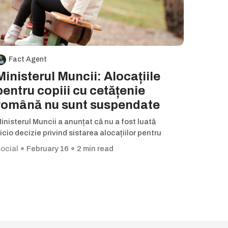
Fact Agent
Ministerul Muncii: Alocațiile
pentru copiii cu cetățenie
română nu sunt suspendate
inisterul Muncii a anunțat că nu a fost luată
icio decizie privind sistarea alocațiilor pentru
ocial
February 16
2 min read