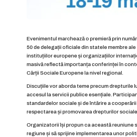
Evenimentul marchează o premieră prin numărul
50 de delegații oficiale din statele membre ale
instituțiilor europene și organizațiilor intern
masivă reflectă importanța conferinței în conte
Cărții Sociale Europene la nivel regional.
Discuțiile vor aborda teme precum drepturile luc
accesul la servicii publice esențiale. Participa
standardelor sociale și de întărire a cooperări
respectarea și promovarea drepturilor social
Organizatorii își propun ca această reuniune s
regiune și să sprijine implementarea unor politi