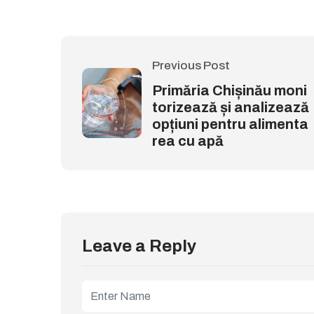
Previous Post
Primăria Chișinău moni
torizează și analizează
opțiuni pentru alimenta
rea cu apă
Leave a Reply