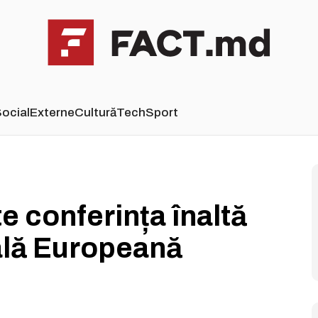
ocial
Externe
Cultură
Tech
Sport
e conferința înaltă
ală Europeană