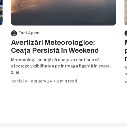
Fact Agent
Avertizări Meteorologice:
Ceața Persistă în Weekend
Meteorologii anunță că ceața va continua să
afecteze vizibilitatea pe întreaga ligăntă în seara
M
zilei
n
Social
February 14
2 min read
S