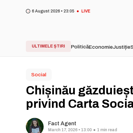
6 August 2026 •
23
05
LIVE
ULTIMELE ȘTIRI
Politică
Economie
Justiție
S
Social
Chișinău găzduieșt
privind Carta Soci
Fact Agent
March 17, 2026 • 13:00
1 min read