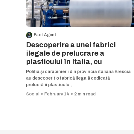
Fact Agent
Descoperire a unei fabrici
ilegale de prelucrare a
plasticului în Italia, cu
Poliția și carabinierii din provincia italiană Brescia
au descoperit o fabrică ilegală dedicată
prelucrării plasticului,
Social
February 14
2 min read