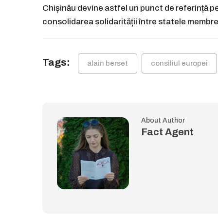
Chișinău devine astfel un punct de referință p
consolidarea solidarității între statele membre
Tags:
alain berset
consiliul europei
About Author
Fact Agent