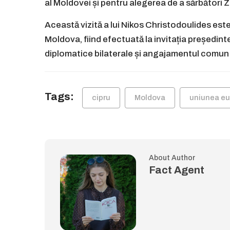
al Moldovei și pentru alegerea de a sărbători Ziu
Această vizită a lui Nikos Christodoulides este
Moldova, fiind efectuată la invitația președinte
diplomatice bilaterale și angajamentul comun
Tags:
cipru
Moldova
uniunea e
About Author
Fact Agent