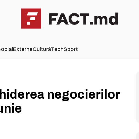
ocial
Externe
Cultură
Tech
Sport
hiderea negocierilor
unie