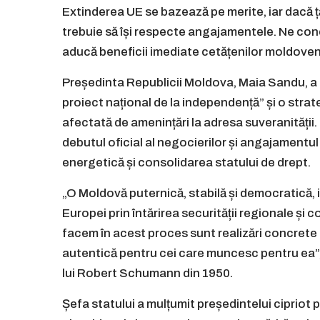
Extinderea UE se bazează pe merite, iar dacă ț
trebuie să își respecte angajamentele. Ne con
aducă beneficii imediate cetățenilor moldoveni
Președinta Republicii Moldova, Maia Sandu, a 
proiect național de la independență” și o strat
afectată de amenințări la adresa suveranității.
debutul oficial al negocierilor și angajamentul
energetică și consolidarea statului de drept.
„O Moldovă puternică, stabilă și democratică, 
Europei prin întărirea securității regionale și c
facem în acest proces sunt realizări concret
autentică pentru cei care muncesc pentru ea”, 
lui Robert Schumann din 1950.
Șefa statului a mulțumit președintelui cipriot 