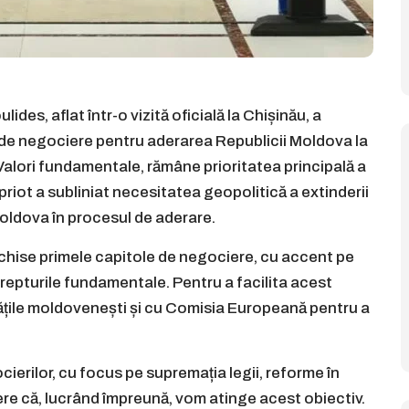
des, aflat într-o vizită oficială la Chișinău, a
r de negociere pentru aderarea Republicii Moldova la
Valori fundamentale, rămâne prioritatea principală a
ipriot a subliniat necesitatea geopolitică a extinderii
Moldova în procesul de aderare.
schise primele capitole de negociere, cu accent pe
 drepturile fundamentale. Pentru a facilita acest
ățile moldovenești și cu Comisia Europeană pentru a
ierilor, cu focus pe supremația legii, reforme în
ere că, lucrând împreună, vom atinge acest obiectiv.