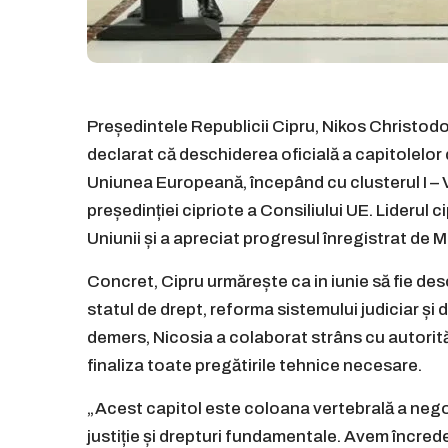
Președintele Republicii Cipru, Nikos Christodouli
declarat că deschiderea oficială a capitolelo
Uniunea Europeană, începând cu clusterul I – 
președinției cipriote a Consiliului UE. Liderul c
Uniunii și a apreciat progresul înregistrat de 
Concret, Cipru urmărește ca in iunie să fie de
statul de drept, reforma sistemului judiciar și
demers, Nicosia a colaborat strâns cu autorit
finaliza toate pregătirile tehnice necesare.
„Acest capitol este coloana vertebrală a negoc
justiție și drepturi fundamentale. Avem încred