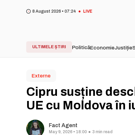
8 August 2026 •
07
24
LIVE
ULTIMELE ȘTIRI
Politică
Economie
Justiție
S
Externe
Cipru susține desc
UE cu Moldova în i
Fact Agent
May 9, 2026 • 18:00
3 min read