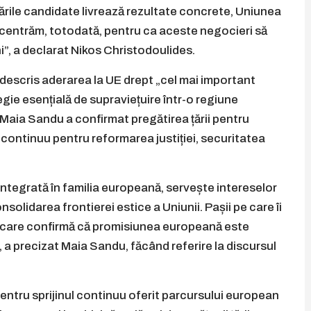
ările candidate livrează rezultate concrete, Uniunea
centrăm, totodată, pentru ca aceste negocieri să
”, a declarat Nikos Christodoulides.
descris aderarea la UE drept „cel mai important
egie esențială de supraviețuire într-o regiune
 Maia Sandu a confirmat pregătirea țării pentru
 continuu pentru reformarea justiției, securitatea
integrată în familia europeană, servește intereselor
onsolidarea frontierei estice a Uniunii. Pașii pe care îi
e care confirmă că promisiunea europeană este
a precizat Maia Sandu, făcând referire la discursul
pentru sprijinul continuu oferit parcursului european