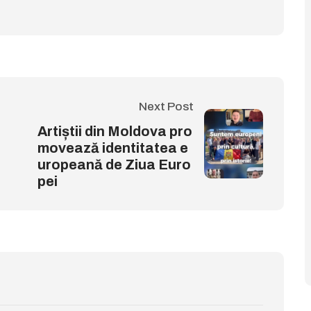
Next Post
Artiștii din Moldova pro
movează identitatea e
uropeană de Ziua Euro
pei